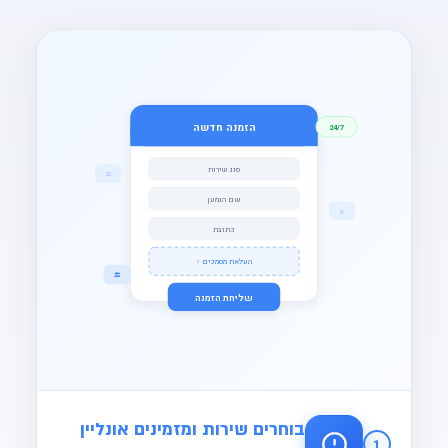
הזמנה חדשה
24/7
דשבורד מעקב הזמנות
סוג שירות
⚖️
איסוף שליח
בוצע
נתקבל
שם הנמען
PDF
📄
ניסיון מסירה
בדרך
כתובת
הדפסה
ממתין
✓ מאומת עו״ד
העלאת מסמכים ↑
🏛️
תצהיר
הכנת תצהיר
בוצע
מוסר
שליחת הזמנה
הגשה לבית משפט
בדרך
LIVE
בוחרים שירות ומזמינים אונליין
1