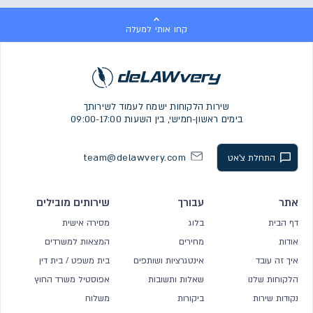
קחו אותי למעלה
שירות הלקוחות ישמח לעמוד לשירותך
בימים ראשון-חמישי, בין השעות 09:00-17:00
team@delawvery.com
התחלת צ'אט
אתר
עבורך
שירותים מובילים
דף הבית
בלוג
מסירה אישית
אודות
מחירים
המצאות למשרדים
איך זה עובד
אינטגרציות ושותפים
בית משפט / בית דין
הלקוחות שלנו
שאלות ותשובות
אפוסטיל משרד החוץ
נקודות שירות
ביקורות
משלוח