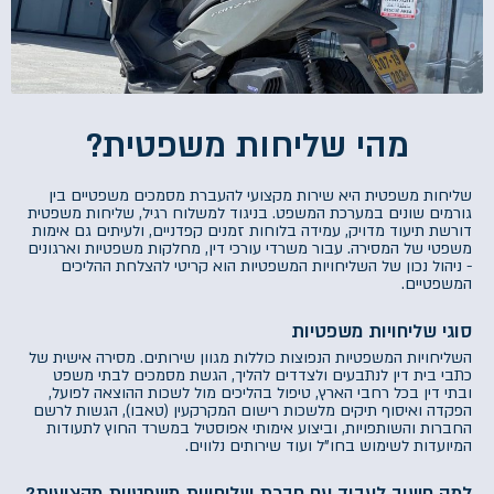
מהי שליחות משפטית?
שליחות משפטית היא שירות מקצועי להעברת מסמכים משפטיים בין
גורמים שונים במערכת המשפט. בניגוד למשלוח רגיל, שליחות משפטית
דורשת תיעוד מדויק, עמידה בלוחות זמנים קפדניים, ולעיתים גם אימות
משפטי של המסירה. עבור משרדי עורכי דין, מחלקות משפטיות וארגונים
- ניהול נכון של השליחויות המשפטיות הוא קריטי להצלחת ההליכים
המשפטיים.
סוגי שליחויות משפטיות
השליחויות המשפטיות הנפוצות כוללות מגוון שירותים. מסירה אישית של
כתבי בית דין לנתבעים ולצדדים להליך, הגשת מסמכים לבתי משפט
ובתי דין בכל רחבי הארץ, טיפול בהליכים מול לשכות ההוצאה לפועל,
הפקדה ואיסוף תיקים מלשכות רישום המקרקעין (טאבו), הגשות לרשם
החברות והשותפויות, וביצוע אימותי אפוסטיל במשרד החוץ לתעודות
המיועדות לשימוש בחו"ל ועוד שירותים נלווים.
למה חשוב לעבוד עם חברת שליחויות משפטיות מקצועית?