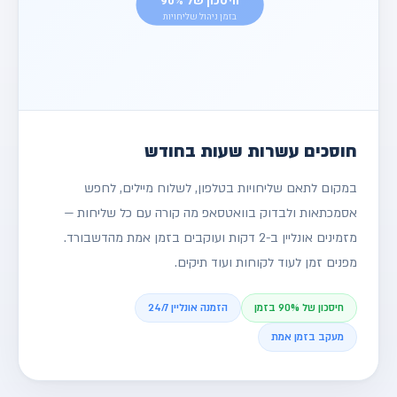
חיסכון של 90%
משלמים רק עבור מה שמזמינים
הרשאות
A
B
C
בזמן ניהול שליחויות
גישה להיסטוריה מלאה של כל ההזמנות
✓
0 טעויות אנוש
✓ ללא עמלות נסתרות
חוסכים עשרות שעות בחודש
במקום לתאם שליחויות בטלפון, לשלוח מיילים, לחפש
אסמכתאות ולבדוק בוואטסאפ מה קורה עם כל שליחות —
מזמינים אונליין ב-2 דקות ועוקבים בזמן אמת מהדשבורד.
מפנים זמן לעוד לקוחות ועוד תיקים.
חיסכון של 90% בזמן
הזמנה אונליין 24/7
מעקב בזמן אמת