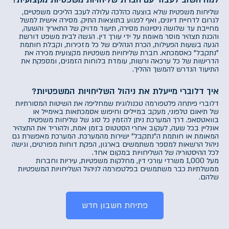
שליחות משפטית שלא בוצעה כהלכה עלולה לעכב הליכים משפטיים,
לגרום לדחיית דיונים, ואף לפגוע בתוצאות התיק. מסירה אישית למשל
מחייבת עד שלושה ניסיונות מסירה, תיעוד מדויק של התאריך והשעה,
והכנת תצהיר מוסר מאומת על ידי עורך דין. הגשה לבית משפט דורשת
הגעה בשעות הפעילות, הכרת הנהלים של כל מזכירות, וקבלת חותמת
"נתקבל" כאסמכתא. חברת שליחויות משפטיות מקצועית מכירה את
הדרישות של כל ערכאה ורשות, עומדת בלוחות הזמנים, ומספקת את
התיעוד הנדרש להמשך ההליך.
איך דלוברי מייעלת את ניהול השליחויות המשפטיות?
דלוברי פיתחה פלטפורמה טכנולוגית שמחליפה את השיטות המסורתיות
של תיאום טלפוני, מעקב במיילים וחיפוש אסמכתאות באימייל או
בוואטסאפ. דרך המערכת ניתן להזמין כל סוג של שליחות משפטית
אונליין בכל שעה, לעקוב אחרי הסטטוס בזמן אמת, ולהוריד את התצהיר
המאומת או חותמת ה"נתקבל" ישירות מהמערכת. המערכת מאפשרת גם
ניהול הרשאות למספר משתמשים בארגון, הפקת דוחות מפורטים, וגישה
לכל ההיסטוריה של השליחויות במקום אחד.
מעל 1,000 משרדי עורכי דין, מחלקות משפטיות, עיריות וחברות
ממשלתיות כבר משתמשים בפלטפורמה לניהול השליחויות המשפטיות
שלהם.
פתיחת חשבון חדש