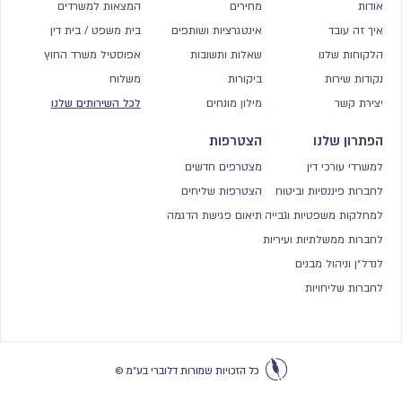
אודות
מחירים
המצאות למשרדים
איך זה עובד
אינטגרציות ושותפים
בית משפט / בית דין
הלקוחות שלנו
שאלות ותשובות
אפוסטיל משרד החוץ
נקודות שירות
ביקורות
משלוח
יצירת קשר
מילון מונחים
לכל השירותים שלנו
הפתרון שלנו
הצטרפות
למשרדי עורכי דין
מצטרפים חדשים
לחברות פיננסיות וביטוח
הצטרפות שליחים
למחלקות משפטיות וגבייה
תיאום פגישת הדגמה
לחברות ממשלתיות ועיריות
לנדל״ן וניהול מבנים
לחברות שליחויות
כל הזכויות שמורות דלוברי בע״מ
©