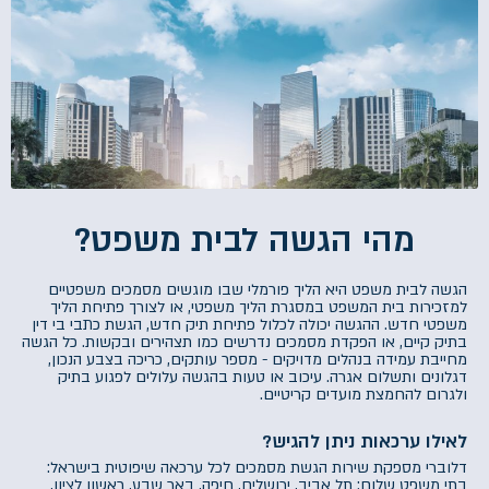
מהי הגשה לבית משפט?
הגשה לבית משפט היא הליך פורמלי שבו מוגשים מסמכים משפטיים
למזכירות בית המשפט במסגרת הליך משפטי, או לצורך פתיחת הליך
משפטי חדש. ההגשה יכולה לכלול פתיחת תיק חדש, הגשת כתבי בי דין
בתיק קיים, או הפקדת מסמכים נדרשים כמו תצהירים ובקשות. כל הגשה
מחייבת עמידה בנהלים מדויקים - מספר עותקים, כריכה בצבע הנכון,
דגלונים ותשלום אגרה. עיכוב או טעות בהגשה עלולים לפגוע בתיק
ולגרום להחמצת מועדים קריטיים.
לאילו ערכאות ניתן להגיש?
דלוברי מספקת שירות הגשת מסמכים לכל ערכאה שיפוטית בישראל:
בתי משפט שלום: תל אביב, ירושלים, חיפה, באר שבע, ראשון לציון,