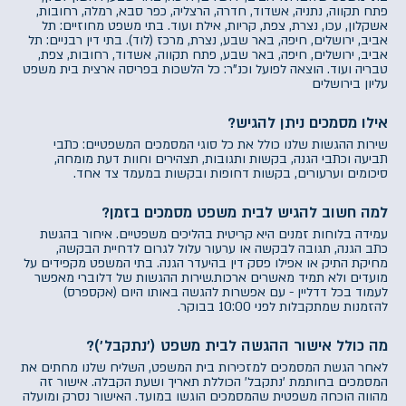
פתח תקווה, נתניה, אשדוד, חדרה, הרצליה, כפר סבא, רמלה, רחובות,
אשקלון, עכו, נצרת, צפת, קריות, אילת ועוד. בתי משפט מחוזיים: תל
אביב, ירושלים, חיפה, באר שבע, נצרת, מרכז (לוד). בתי דין רבניים: תל
אביב, ירושלים, חיפה, באר שבע, פתח תקווה, אשדוד, רחובות, צפת,
טבריה ועוד. הוצאה לפועל וכנ"ר: כל הלשכות בפריסה ארצית בית משפט
עליון בירושלים
אילו מסמכים ניתן להגיש?
שירות ההגשות שלנו כולל את כל סוגי המסמכים המשפטיים: כתבי
תביעה וכתבי הגנה, בקשות ותגובות, תצהירים וחוות דעת מומחה,
סיכומים וערעורים, בקשות דחופות ובקשות במעמד צד אחד.
למה חשוב להגיש לבית משפט מסמכים בזמן?
עמידה בלוחות זמנים היא קריטית בהליכים משפטיים. איחור בהגשת
כתב הגנה, תגובה לבקשה או ערעור עלול לגרום לדחיית הבקשה,
מחיקת התיק או אפילו פסק דין בהיעדר הגנה. בתי המשפט מקפידים על
מועדים ולא תמיד מאשרים ארכות.שירות ההגשות של דלוברי מאפשר
לעמוד בכל דדליין - עם אפשרות להגשה באותו היום (אקספרס)
להזמנות שמתקבלות לפני 10:00 בבוקר.
מה כולל אישור ההגשה לבית משפט (׳נתקבל׳)?
לאחר הגשת המסמכים למזכירות בית המשפט, השליח שלנו מחתים את
המסמכים בחותמת 'נתקבל' הכוללת תאריך ושעת הקבלה. אישור זה
מהווה הוכחה משפטית שהמסמכים הוגשו במועד. האישור נסרק ומועלה