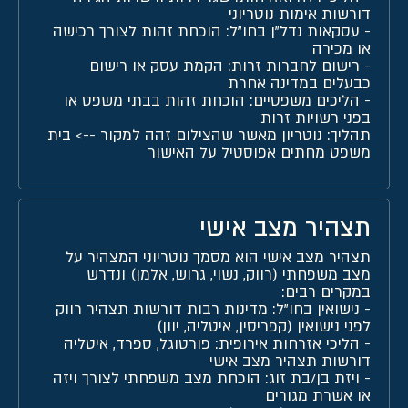
דורשות אימות נוטריוני
-
עסקאות נדל"ן בחו"ל
: הוכחת זהות לצורך רכישה
או מכירה
-
רישום לחברות זרות
: הקמת עסק או רישום
כבעלים במדינה אחרת
-
הליכים משפטיים
: הוכחת זהות בבתי משפט או
בפני רשויות זרות
תהליך: נוטריון מאשר שהצילום זהה למקור --> בית
משפט מחתים אפוסטיל על האישור
תצהיר מצב אישי
תצהיר מצב אישי הוא מסמך נוטריוני המצהיר על
מצב משפחתי (רווק, נשוי, גרוש, אלמן) ונדרש
במקרים רבים:
-
נישואין בחו"ל
: מדינות רבות דורשות תצהיר רווק
לפני נישואין (קפריסין, איטליה, יוון)
-
הליכי אזרחות אירופית
: פורטוגל, ספרד, איטליה
דורשות תצהיר מצב אישי
-
ויזת בן/בת זוג
: הוכחת מצב משפחתי לצורך ויזה
או אשרת מגורים