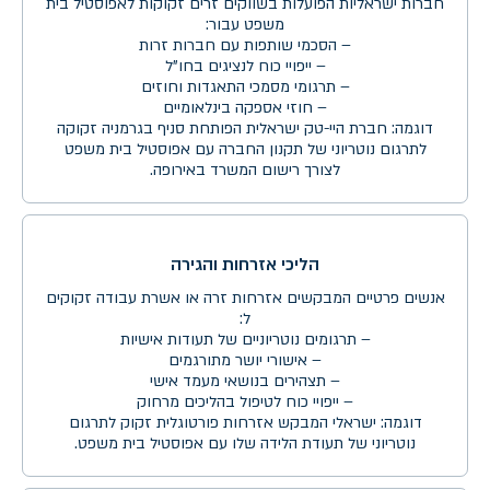
חברות ישראליות הפועלות בשווקים זרים זקוקות לאפוסטיל בית
משפט עבור:
– הסכמי שותפות עם חברות זרות
– ייפויי כוח לנציגים בחו"ל
– תרגומי מסמכי התאגדות וחוזים
– חוזי אספקה בינלאומיים
דוגמה: חברת היי-טק ישראלית הפותחת סניף בגרמניה זקוקה
לתרגום נוטריוני של תקנון החברה עם אפוסטיל בית משפט
לצורך רישום המשרד באירופה.
הליכי אזרחות והגירה
אנשים פרטיים המבקשים אזרחות זרה או אשרת עבודה זקוקים
ל:
– תרגומים נוטריוניים של תעודות אישיות
– אישורי יושר מתורגמים
– תצהירים בנושאי מעמד אישי
– ייפויי כוח לטיפול בהליכים מרחוק
דוגמה: ישראלי המבקש אזרחות פורטוגלית זקוק לתרגום
נוטריוני של תעודת הלידה שלו עם אפוסטיל בית משפט.