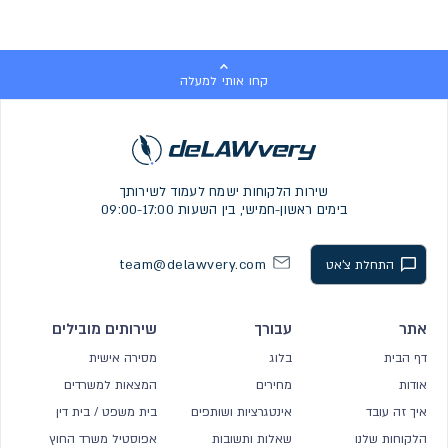
קחו אותי למעלה
שירות הלקוחות ישמח לעמוד לשירותך
בימים ראשון-חמישי, בין השעות 09:00-17:00
team@delawvery.com
התחלת צ'אט
אתר
עבורך
שירותים מובילים
דף הבית
בלוג
מסירה אישית
אודות
מחירים
המצאות למשרדים
איך זה עובד
אינטגרציות ושותפים
בית משפט / בית דין
הלקוחות שלנו
שאלות ותשובות
אפוסטיל משרד החוץ