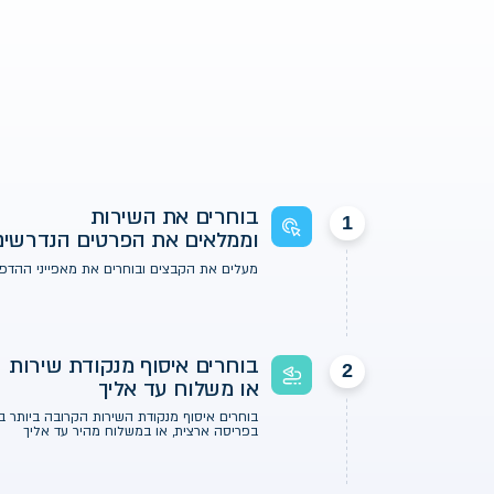
איך
להדפ